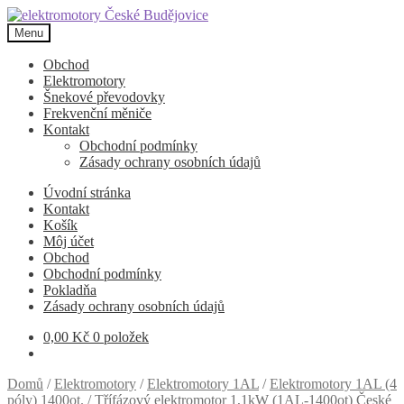
Přeskočit
Přejít
na
k
Menu
navigaci
obsahu
webu
Obchod
Elektromotory
Šnekové převodovky
Frekvenční měniče
Kontakt
Obchodní podmínky
Zásady ochrany osobních údajů
Úvodní stránka
Kontakt
Košík
Môj účet
Obchod
Obchodní podmínky
Pokladňa
Zásady ochrany osobních údajů
0,00
Kč
0 položek
Domů
/
Elektromotory
/
Elektromotory 1AL
/
Elektromotory 1AL (4
póly) 1400ot.
/
Třífázový elektromotor 1,1kW (1AL-1400ot) České