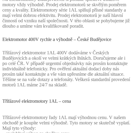
motory vždy výhodně. Prodej elektromotorů se skvělým poměrem
ceny a kvality. Elektromotory série 1AL splňují přísné standardy a
mají velmi dobrou efektivitu. Prodej elektromotorů je naší hlavní
činností od vzniku naší společnosti. V této oblasti se pohybujeme již
dlouho a umíme vám kvalifikovaně poradit.
Elektromotor 400V rychle a výhodně – České Budějovice
Třífázový elektromotor 1AL 400V dodáváme v Českých
Budějovicích a okolí ve velmi krátkých lhůtách. Doručujeme ale i
po celé ČR. V případě urgentní objednávky nás prosím kontaktujte
individuálně telefonicky. Pro ověření aktuální dodací doby nás
prosím také kontaktujte a vše vám upřesníme dle aktuální situace.
Těšíme se na vaše dotazy a telefonáty. Veškerá standardní provedení
motorů 1AL máme 24/7 na skladě.
Třífázové elektromotory 1AL – cena
Třífázové elektromotory řady 1AL mají výhodnou cenu. V našem
obchodě je koupíte velmi výhodně. Tyto motory se skutečně vyplatí.
Mají tyto výhody: