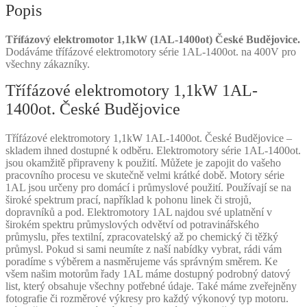
Popis
Třífázový elektromotor 1,1kW (1AL-1400ot) České Budějovice.
Dodáváme třífázové elektromotory série 1AL-1400ot. na 400V pro
všechny zákazníky.
Třífázové elektromotory 1,1kW 1AL-
1400ot. České Budějovice
Třífázové elektromotory 1,1kW 1AL-1400ot. České Budějovice –
skladem ihned dostupné k odběru. Elektromotory série 1AL-1400ot.
jsou okamžitě připraveny k použití. Můžete je zapojit do vašeho
pracovního procesu ve skutečně velmi krátké době. Motory série
1AL jsou určeny pro domácí i průmyslové použití. Používají se na
široké spektrum prací, například k pohonu linek či strojů,
dopravníků a pod. Elektromotory 1AL najdou své uplatnění v
širokém spektru průmyslových odvětví od potravinářského
průmyslu, přes textilní, zpracovatelský až po chemický či těžký
průmysl. Pokud si sami neumíte z naší nabídky vybrat, rádi vám
poradíme s výběrem a nasměrujeme vás správným směrem. Ke
všem našim motorům řady 1AL máme dostupný podrobný datový
list, který obsahuje všechny potřebné údaje. Také máme zveřejněny
fotografie či rozměrové výkresy pro každý výkonový typ motoru.