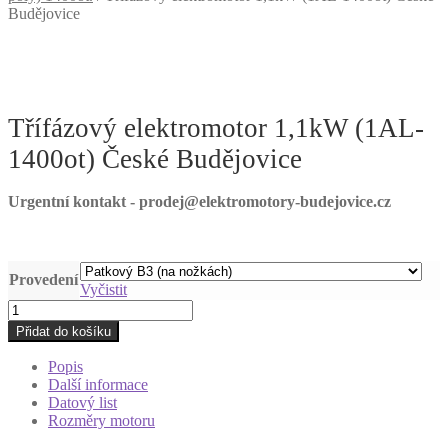
Budějovice
Třífázový elektromotor 1,1kW (1AL-
1400ot) České Budějovice
Urgentní kontakt - prodej@elektromotory-budejovice.cz
Provedení
Vyčistit
Třífázový
elektromotor
Přidat do košíku
1,1kW
(1AL-
Popis
1400ot)
Další informace
České
Datový list
Budějovice
Rozměry motoru
množství