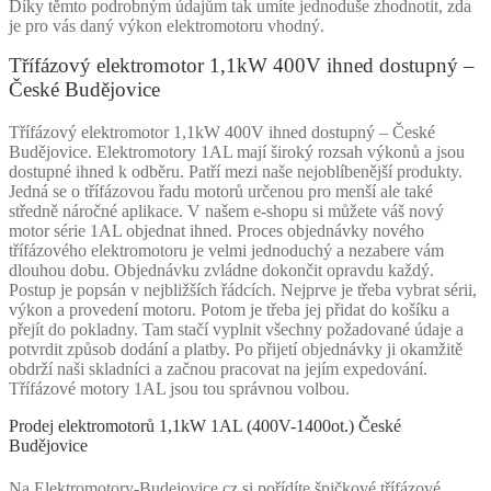
Díky těmto podrobným údajům tak umíte jednoduše zhodnotit, zda
je pro vás daný výkon elektromotoru vhodný.
Třífázový elektromotor 1,1kW 400V ihned dostupný –
České Budějovice
Třífázový elektromotor 1,1kW 400V ihned dostupný – České
Budějovice. Elektromotory 1AL mají široký rozsah výkonů a jsou
dostupné ihned k odběru. Patří mezi naše nejoblíbenější produkty.
Jedná se o třífázovou řadu motorů určenou pro menší ale také
středně náročné aplikace. V našem e-shopu si můžete váš nový
motor série 1AL objednat ihned. Proces objednávky nového
třífázového elektromotoru je velmi jednoduchý a nezabere vám
dlouhou dobu. Objednávku zvládne dokončit opravdu každý.
Postup je popsán v nejbližších řádcích. Nejprve je třeba vybrat sérii,
výkon a provedení motoru. Potom je třeba jej přidat do košíku a
přejít do pokladny. Tam stačí vyplnit všechny požadované údaje a
potvrdit způsob dodání a platby. Po přijetí objednávky ji okamžitě
obdrží naši skladníci a začnou pracovat na jejím expedování.
Třífázové motory 1AL jsou tou správnou volbou.
Prodej elektromotorů 1,1kW 1AL (400V-1400ot.) České
Budějovice
Na Elektromotory-Budejovice.cz si pořídíte špičkové třífázové