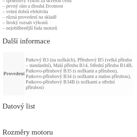
– spolehlivý výkon za skvělou cenu
– pevný rám a dlouhá životnost
– velmi dobrá efektivita
– různá provedení na skladě
– široký rozsah výkonů
– nejoblíbenější řada motorů
Další informace
Patkový B3 (na nožkách), Přírubový B5 (velká příruba
– standardní), Malá příruba B14, Střední příruba B14B,
Patkovo-přírubový B35 (s nožkami a přírubou),
Provedení
Patkovo-přírubový B34 (s nožkami a malou přírubou),
Patkovo-přírubový B34B (s nožkami a střední
přírubou)
Datový list
Rozměry motoru