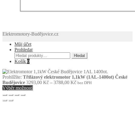
Elektromotory-Budějovice.cz
Můj účet
Prohledat
Hledat:
Hledat
Košík
0
Prohlížíte:
Třífázový elektromotor 1,1kW (1AL-1400ot) České
Rozpětí
Budějovice
3293,00
Kč
–
3788,00
Kč
bez DPH
cen:
Výběr možností
3293,00 Kč
až
3788,00 Kč