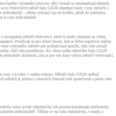
lizovaného výrobního procesu, díky čemuž se minimalizují náklady
váš nový frekvenční měnič řady GD20 objednat hned. Ceny měničů v
jednoduchý – přidat vybraný typ do košíku, přejít do pokladny,
t si cenu individuálně.
kompaktní měniče frekvence, které si umíte objednat za velmi
apájení. Používají se pro různé úkony, kde je třeba regulovat otáčky
tí vámi vybraného měniče pro požadované použití, rádi vám poradí
netroufáte, rádi vám pomůžeme. Ke všem našim měničům řady GD20
e jednoduše zhodnotit, zda je pro vás daný výkon měniče vyhovující.
 ceny a kvality v online eshopu. Měniče řady GD20 splňují
ch měničů je jednou z hlavních činností naší společnosti a proto vám
řeby extra rychlé objednávky nás prosím kontaktujte telefonicky.
skytneme individuálně. Těšíme se na vaše objednávky, e-maily a