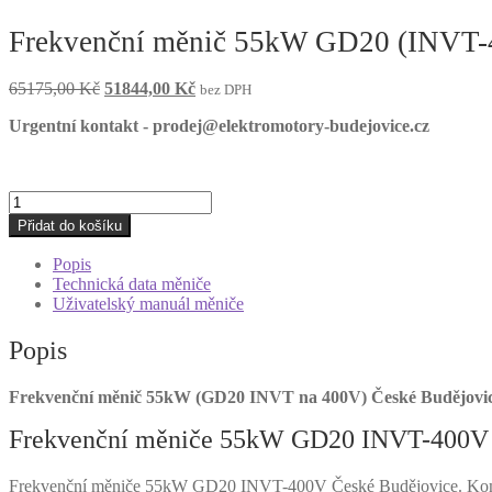
Frekvenční měnič 55kW GD20 (INVT-
Původní
Aktuální
65175,00
Kč
51844,00
Kč
bez DPH
cena
cena
Urgentní kontakt - prodej@elektromotory-budejovice.cz
byla:
je:
65175,00 Kč.
51844,00 Kč.
Frekvenční
měnič
Přidat do košíku
55kW
GD20
Popis
(INVT-
Technická data měniče
400V)
Uživatelský manuál měniče
České
Budějovice
Popis
množství
Frekvenční měnič 55kW (GD20 INVT na 400V) České Budějovic
Frekvenční měniče 55kW GD20 INVT-400V 
Frekvenční měniče 55kW GD20 INVT-400V České Budějovice. Kompak