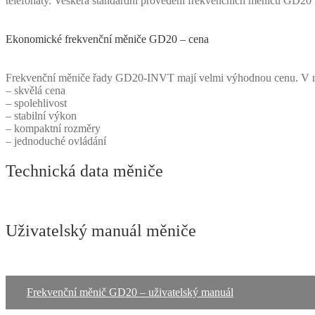
telefonáty. Veškerá standardní provedení frekvenčních měničů GD20
Ekonomické frekvenční měniče GD20 – cena
Frekvenční měniče řady GD20-INVT mají velmi výhodnou cenu. V na
– skvělá cena
– spolehlivost
– stabilní výkon
– kompaktní rozměry
– jednoduché ovládání
Technická data měniče
Uživatelský manuál měniče
Frekvenční měnič GD20 – uživatelský manuál