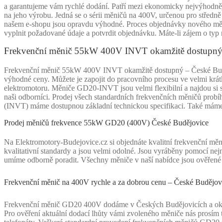
a garantujeme vám rychlé dodání. Patří mezi ekonomicky nejvýhodněj
na jeho výrobu. Jedná se o sérii měničů na 400V, určenou pro střed
našem e-shopu jsou opravdu výhodné. Proces objednávky nového měnič
vyplnit požadované údaje a potvrdit objednávku. Máte-li zájem o typ 
Frekvenční měnič 55kW 400V INVT okamžitě dostupný
Frekvenční měnič 55kW 400V INVT okamžitě dostupný – České Budějo
výhodné ceny. Můžete je zapojit do pracovního procesu ve velmi krátk
elektromotoru. Měniče GD20-INVT jsou velmi flexibilní a najdou si s
naši odborníci. Prodej všech standardních frekvenčních měničů pro
(INVT) máme dostupnou základní technickou specifikaci. Také máme z
Prodej měničů frekvence 55kW GD20 (400V) České Budějovice
Na Elektromotory-Budejovice.cz si objednáte kvalitní frekvenční m
kvalitativní standardy a jsou velmi odolné. Jsou vyráběny pomocí nejn
umíme odborně poradit. Všechny měniče v naší nabídce jsou ověřené 
Frekvenční měnič na 400V rychle a za dobrou cenu – České Budějov
Frekvenční měnič GD20 400V dodáme v Českých Budějovicích a okolí 
Pro ověření aktuální dodací lhůty vámi zvoleného měniče nás prosím 