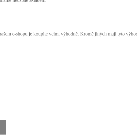
 máme neustále skladem.
šem e-shopu je koupíte velmi výhodně. Kromě jiných mají tyto výho