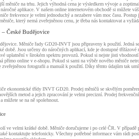
ší měniče na trhu. Jejich výhodná cena je výsledkem vývoje a zoptima
ně náročné aplikace. V našem online internetovém obchodě si můžete 
e frekvence je velmi jednoduchý a nezabere vám moc času. Postup je 
měniče, který nemá zveřejněnou cenu, je třeba nás kontaktovat a vyžáda
 – České Budějovice
vice. Měniče řady GD20-INVT jsou připraveny k použití. Jedná se o 
é době. Jsou určeny do náročných aplikací, kde je dostupné třífázové n
vé uplatnění v širokém spektru provozů. Pokud si nejste jisti vhodnos
bíhá přímo online v e-shopu. Pokud si sami na výběr nového měniče 
veřejněnou fotografii a manuál k použití. Díky těmto údajům tak umít
ěniče ekonomické třídy INVT GD20. Prodej měničů se skvělým poměrem
ovějších metod a jejich zpracování je velmi precizní. Prodej frekvenční
a můžete se na ně spolehnout.
ice
ve velmi krátké době. Měniče doručujeme i po celé ČR. V případě pot
také kontaktujte telefonicky. Všechny potřebné informace vám rádi po