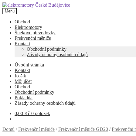
Přeskočit
Přejít
na
k
Menu
navigaci
obsahu
webu
Obchod
Elektromotory
Šnekové převodovky
Frekvenční měniče
Kontakt
Obchodní podmínky
Zásady ochrany osobních údajů
Úvodní stránka
Kontakt
Košík
Môj účet
Obchod
Obchodní podmínky
Pokladňa
Zásady ochrany osobních údajů
0,00
Kč
0 položek
Domů
/
Frekvenční měniče
/
Frekvenční měniče GD20
/
Frekvenční