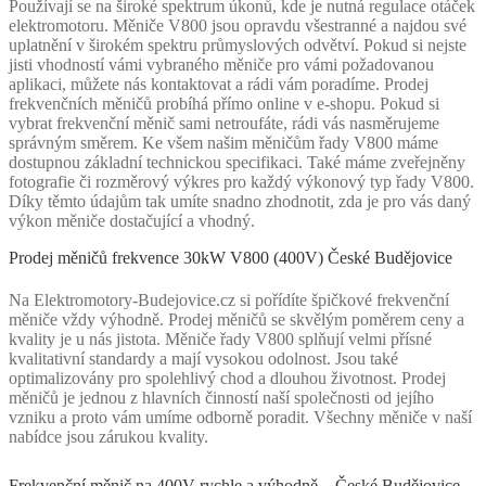
Používají se na široké spektrum úkonů, kde je nutná regulace otáček
elektromotoru. Měniče V800 jsou opravdu všestranné a najdou své
uplatnění v širokém spektru průmyslových odvětví. Pokud si nejste
jisti vhodností vámi vybraného měniče pro vámi požadovanou
aplikaci, můžete nás kontaktovat a rádi vám poradíme. Prodej
frekvenčních měničů probíhá přímo online v e-shopu. Pokud si
vybrat frekvenční měnič sami netroufáte, rádi vás nasměrujeme
správným směrem. Ke všem našim měničům řady V800 máme
dostupnou základní technickou specifikaci. Také máme zveřejněny
fotografie či rozměrový výkres pro každý výkonový typ řady V800.
Díky těmto údajům tak umíte snadno zhodnotit, zda je pro vás daný
výkon měniče dostačující a vhodný.
Prodej měničů frekvence 30kW V800 (400V) České Budějovice
Na Elektromotory-Budejovice.cz si pořídíte špičkové frekvenční
měniče vždy výhodně. Prodej měničů se skvělým poměrem ceny a
kvality je u nás jistota. Měniče řady V800 splňují velmi přísné
kvalitativní standardy a mají vysokou odolnost. Jsou také
optimalizovány pro spolehlivý chod a dlouhou životnost. Prodej
měničů je jednou z hlavních činností naší společnosti od jejího
vzniku a proto vám umíme odborně poradit. Všechny měniče v naší
nabídce jsou zárukou kvality.
Frekvenční měnič na 400V rychle a výhodně – České Budějovice