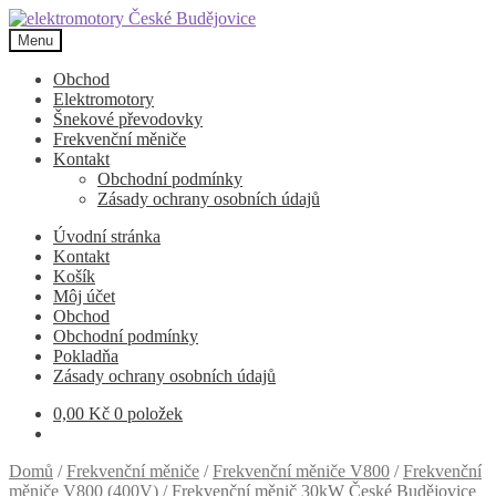
Přeskočit
Přejít
na
k
Menu
navigaci
obsahu
webu
Obchod
Elektromotory
Šnekové převodovky
Frekvenční měniče
Kontakt
Obchodní podmínky
Zásady ochrany osobních údajů
Úvodní stránka
Kontakt
Košík
Môj účet
Obchod
Obchodní podmínky
Pokladňa
Zásady ochrany osobních údajů
0,00
Kč
0 položek
Domů
/
Frekvenční měniče
/
Frekvenční měniče V800
/
Frekvenční
měniče V800 (400V)
/
Frekvenční měnič 30kW České Budějovice