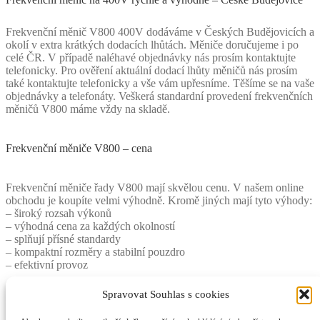
Frekvenční měnič V800 400V dodáváme v Českých Budějovicích a
okolí v extra krátkých dodacích lhůtách. Měniče doručujeme i po
celé ČR. V případě naléhavé objednávky nás prosím kontaktujte
telefonicky. Pro ověření aktuální dodací lhůty měničů nás prosím
také kontaktujte telefonicky a vše vám upřesníme. Těšíme se na vaše
objednávky a telefonáty. Veškerá standardní provedení frekvenčních
měničů V800 máme vždy na skladě.
Frekvenční měniče V800 – cena
Frekvenční měniče řady V800 mají skvělou cenu. V našem online
obchodu je koupíte velmi výhodně. Kromě jiných mají tyto výhody:
– široký rozsah výkonů
– výhodná cena za každých okolností
– splňují přísné standardy
– kompaktní rozměry a stabilní pouzdro
– efektivní provoz
Rozměry měniče
Spravovat Souhlas s cookies