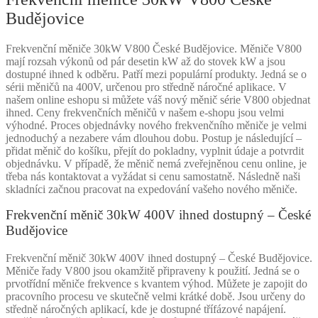
Budějovice
Frekvenční měniče 30kW V800 České Budějovice. Měniče V800
mají rozsah výkonů od pár desetin kW až do stovek kW a jsou
dostupné ihned k odběru. Patří mezi populární produkty. Jedná se o
sérii měničů na 400V, určenou pro středně náročné aplikace. V
našem online eshopu si můžete váš nový měnič série V800 objednat
ihned. Ceny frekvenčních měničů v našem e-shopu jsou velmi
výhodné. Proces objednávky nového frekvenčního měniče je velmi
jednoduchý a nezabere vám dlouhou dobu. Postup je následující –
přidat měnič do košíku, přejít do pokladny, vyplnit údaje a potvrdit
objednávku. V případě, že měnič nemá zveřejněnou cenu online, je
třeba nás kontaktovat a vyžádat si cenu samostatně. Následně naši
skladníci začnou pracovat na expedování vašeho nového měniče.
Frekvenční měnič 30kW 400V ihned dostupný – České
Budějovice
Frekvenční měnič 30kW 400V ihned dostupný – České Budějovice.
Měniče řady V800 jsou okamžitě připraveny k použití. Jedná se o
prvotřídní měniče frekvence s kvantem výhod. Můžete je zapojit do
pracovního procesu ve skutečně velmi krátké době. Jsou určeny do
středně náročných aplikací, kde je dostupné třífázové napájení.