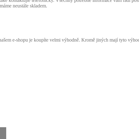
také kontaktujte telefonicky. Všechny potřebné informace vám rádi po
 máme neustále skladem.
šem e-shopu je koupíte velmi výhodně. Kromě jiných mají tyto výho