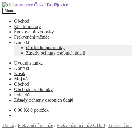
Přeskočit
Přejít
na
k
Menu
navigaci
obsahu
webu
Obchod
Elektromotory
Šnekové převodovky
Frekvenční měniče
Kontakt
Obchodní podmínky
Zásady ochrany osobních údajů
Úvodní stránka
Kontakt
Košík
Môj účet
Obchod
Obchodní podmínky
Pokladňa
Zásady ochrany osobních údajů
0,00
Kč
0 položek
Domů
/
Frekvenční měniče
/
Frekvenční měniče GD20
/
Frekvenční