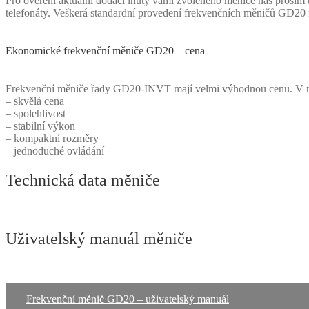
Pro ověření aktuální dodací lhůty vámi zvoleného měniče nás prosím 
telefonáty. Veškerá standardní provedení frekvenčních měničů GD20
Ekonomické frekvenční měniče GD20 – cena
Frekvenční měniče řady GD20-INVT mají velmi výhodnou cenu. V na
– skvělá cena
– spolehlivost
– stabilní výkon
– kompaktní rozměry
– jednoduché ovládání
Technická data měniče
Uživatelský manuál měniče
Frekvenční měnič GD20 – uživatelský manuál