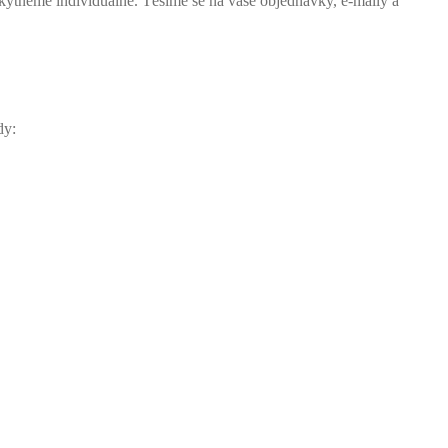
skytneme individuálně. Těšíme se na vaše objednávky, e-maily a
dy: