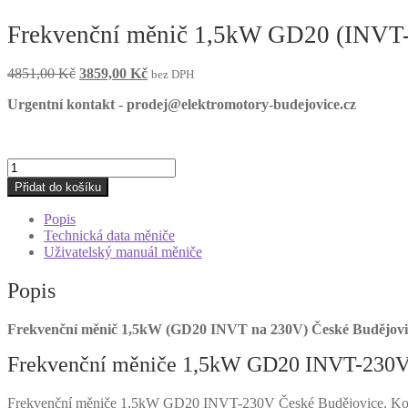
Frekvenční měnič 1,5kW GD20 (INVT-
Původní
Aktuální
4851,00
Kč
3859,00
Kč
bez DPH
cena
cena
Urgentní kontakt - prodej@elektromotory-budejovice.cz
byla:
je:
4851,00 Kč.
3859,00 Kč.
Frekvenční
měnič
Přidat do košíku
1,5kW
GD20
Popis
(INVT-
Technická data měniče
230V)
Uživatelský manuál měniče
České
Budějovice
Popis
množství
Frekvenční měnič 1,5kW (GD20 INVT na 230V) České Budějovi
Frekvenční měniče 1,5kW GD20 INVT-230V
Frekvenční měniče 1,5kW GD20 INVT-230V České Budějovice. Kompa