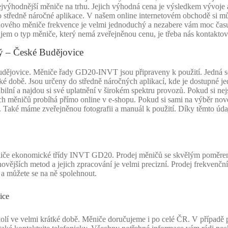
jvýhodnější měniče na trhu. Jejich výhodná cena je výsledkem vývoje 
ro středně náročné aplikace. V našem online internetovém obchodě si
vého měniče frekvence je velmi jednoduchý a nezabere vám moc času. P
jem o typ měniče, který nemá zveřejněnou cenu, je třeba nás kontaktova
 – České Budějovice
ovice. Měniče řady GD20-INVT jsou připraveny k použití. Jedná se o
é době. Jsou určeny do středně náročných aplikací, kde je dostupné jed
lní a najdou si své uplatnění v širokém spektru provozů. Pokud si nej
čních měničů probíhá přímo online v e-shopu. Pokud si sami na výběr 
Také máme zveřejněnou fotografii a manuál k použití. Díky těmto údaj
ěniče ekonomické třídy INVT GD20. Prodej měničů se skvělým poměrem
ovějších metod a jejich zpracování je velmi precizní. Prodej frekvenční
a můžete se na ně spolehnout.
ice
ve velmi krátké době. Měniče doručujeme i po celé ČR. V případě pot