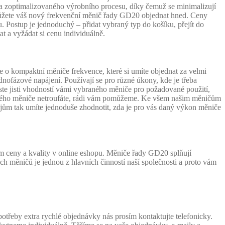
a zoptimalizovaného výrobního procesu, díky čemuž se minimalizují
 můžete váš nový frekvenční měnič řady GD20 objednat hned. Ceny
ostup je jednoduchý – přidat vybraný typ do košíku, přejít do
t a vyžádat si cenu individuálně.
 kompaktní měniče frekvence, které si umíte objednat za velmi
nofázové napájení. Používají se pro různé úkony, kde je třeba
ste jisti vhodností vámi vybraného měniče pro požadované použití,
nového měniče netroufáte, rádi vám pomůžeme. Ke všem našim měničům
ům tak umíte jednoduše zhodnotit, zda je pro vás daný výkon měniče
 ceny a kvality v online eshopu. Měniče řady GD20 splňují
ch měničů je jednou z hlavních činností naší společnosti a proto vám
řeby extra rychlé objednávky nás prosím kontaktujte telefonicky.